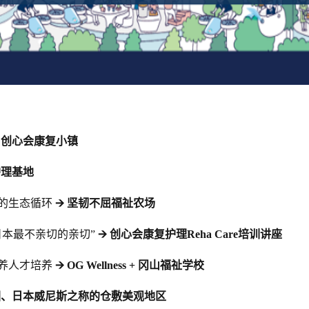
 创心会康复小镇
护理基地
的生态循环
🡪 坚韧不屈福祉农场
日本最不亲切的亲切”
🡪 创心会康复护理Reha Care培训讲座
养人才培养
🡪 OG Wellness + 冈山福祉学校
乐园、日本威尼斯之称的仓敷美观地区